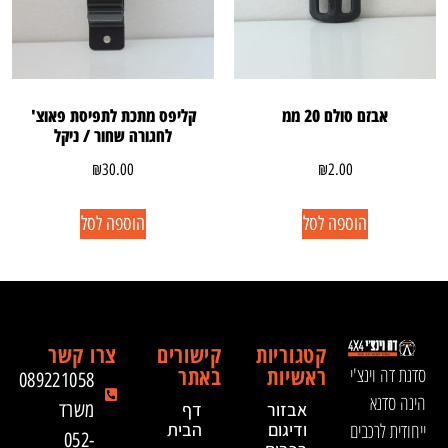
אבזם סולם 20 ממ
קליפס מתכת לתפיסת פאוצ'
לחגורה שחור / ניקל
₪
30.00
₪
2.00
הוספה לסל
הוספה לסל
קטגוריות
קישורים
צרו קשר
ראשיות
באתר
סדנת דה וינצ'י
089221058
הינה סדנא
אבזור
דף
משרד
ייחודית לרכבים
ודיגום
הבית
052-