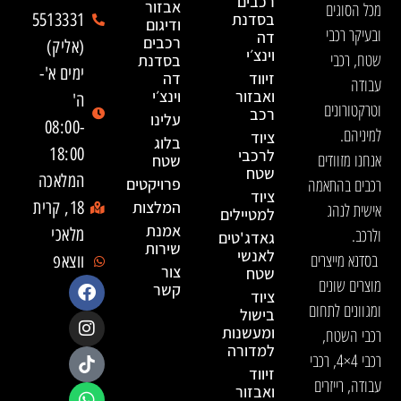
רכבים
אבזור
מכל הסוגים
בסדנת
5513331
ודיגום
ובעיקר רכבי
דה
רכבים
(אליק)
וינצ׳י
שטח, רכבי
בסדנת
ימים א'-
זיווד
דה
עבודה
ואבזור
וינצ׳י
ה'
וטרקטורונים
רכב
עלינו
08:00-
למיניהם.
ציוד
בלוג
18:00
לרכבי
אנחנו מזוודים
שטח
שטח
המלאכה
רכבים בהתאמה
פרויקטים
ציוד
המלצות
18, קרית
אישית לנהג
למטיילים
אמנת
ולרכב.
מלאכי
גאדג'טים
שירות
לאנשי
בסדנא מייצרים
ווצאפ
צור
שטח
מוצרים שונים
קשר
ציוד
ומגוונים לתחום
בישול
ומעשנות
רכבי השטח,
למדורה
רכבי 4×4, רכבי
זיווד
עבודה, רייזרים
ואבזור