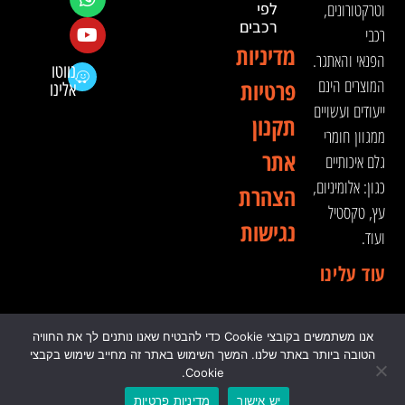
וטרקטורונים,
לפי
רכבים
רכבי
מדיניות
הפנאי והאתגר.
נווטו
המוצרים הינם
פרטיות
אלינו
ייעודים ועשויים
תקנון
ממגוון חומרי
אתר
גלם איכותיים
כגון: אלומיניום,
הצהרת
עץ, טקסטיל
נגישות
ועוד.
עוד עלינו
אנו משתמשים בקובצי Cookie כדי להבטיח שאנו נותנים לך את החוויה
© 2024 כל הזכויות שמורות לדה וינצ'י - הסדנא לאבזור
הטובה ביותר באתר שלנו. המשך השימוש באתר זה מחייב שימוש בקבצי
רכבי שטח
Cookie.
יש אישור
מדיניות פרטיות
0