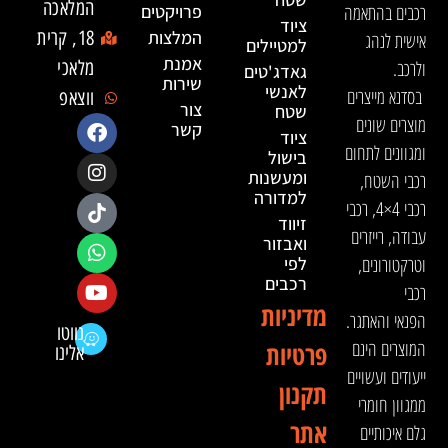
המלאכה
רכבים בהתאמה
פרויקטים
ציוד
המלצות
18, קרית
אישית לנהג
למטיילים
אמנת
ולרכב.
מלאכי
גאדג'טים
שירות
לאנשי
בסדנא מייצרים
ווצאפ
צור
שטח
מוצרים שונים
קשר
ציוד
ומגוונים לתחום
בישול
ומעשנות
רכבי השטח,
למדורה
רכבי 4×4, רכבי
זיווד
עבודה, רייזרים
ואבזור
וטרקטורונים,
לפי
רכבים
רכבי
מדיניות
הפנאי והאתגר.
נווטו
המוצרים הינם
פרטיות
אלינו
ייעודים ועשויים
תקנון
ממגוון חומרי
אתר
גלם איכותיים