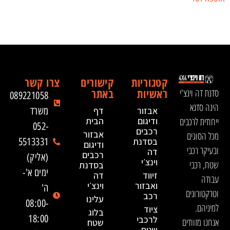
קטגוריות
קישורים
צרו קשר
ראשיות
באתר
סדנת דה וינצ'י
089221058
הינה סדנא
אבזור
דף
משרד
ייחודית לרכבים
ודיגום
הבית
052-
רכבים
אבזור
מכל הסוגים
בסדנת
5513331
ודיגום
ובעיקר רכבי
דה
רכבים
(אליק)
וינצ׳י
שטח, רכבי
בסדנת
ימים א'-
זיווד
דה
עבודה
ואבזור
וינצ׳י
ה'
וטרקטורונים
רכב
עלינו
08:00-
למיניהם.
ציוד
בלוג
18:00
לרכבי
אנחנו מזוודים
שטח
שטח