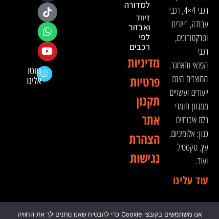
למדורה
רכבי 4×4, רכבי
זיווד
עבודה, רייזרים
ואבזור
וטרקטורונים,
לפי
רכבים
רכבי
מדיניות
הפנאי והאתגר.
נווטו
המוצרים הינם
פרטיות
אלינו
ייעודים ועשויים
תקנון
ממגוון חומרי
אתר
גלם איכותיים
כגון: אלומיניום,
הצהרת
עץ, טקסטיל
נגישות
ועוד.
עוד עלינו
אנו משתמשים בקובצי Cookie כדי להבטיח שאנו נותנים לך את החוויה