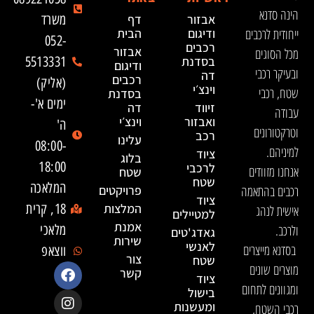
הינה סדנא
אבזור
דף
משרד
ייחודית לרכבים
ודיגום
הבית
052-
רכבים
אבזור
מכל הסוגים
בסדנת
5513331
ודיגום
ובעיקר רכבי
דה
רכבים
(אליק)
וינצ׳י
שטח, רכבי
בסדנת
ימים א'-
זיווד
דה
עבודה
ואבזור
וינצ׳י
ה'
וטרקטורונים
רכב
עלינו
08:00-
למיניהם.
ציוד
בלוג
18:00
לרכבי
אנחנו מזוודים
שטח
שטח
המלאכה
רכבים בהתאמה
פרויקטים
ציוד
המלצות
18, קרית
אישית לנהג
למטיילים
אמנת
ולרכב.
מלאכי
גאדג'טים
שירות
לאנשי
בסדנא מייצרים
ווצאפ
צור
שטח
מוצרים שונים
קשר
ציוד
ומגוונים לתחום
בישול
ומעשנות
רכבי השטח,