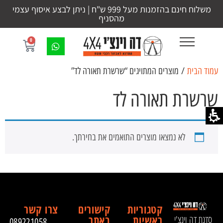
משלוח חינם בהזמנות מעל 999 ש"ח | ניתן לבצע איסוף עצמי
מהסניף
0
עמוד הבית
/ מוצרים המתויגים “שרשרת תאורה לד”
שרשרת תאורה לד
לא נמצאו מוצרים התואמים את בחירתך.
קטגוריות
קישורים
צרו קשר
ראשיות
באתר
סדנת דה וינצ'י
089221058