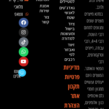
אישית לנהג
למטיילים
אמנת
ולרכב.
מלאכי
גאדג'טים
שירות
לאנשי
בסדנא מייצרים
ווצאפ
צור
שטח
מוצרים שונים
קשר
ציוד
ומגוונים לתחום
בישול
ומעשנות
רכבי השטח,
למדורה
רכבי 4×4, רכבי
זיווד
עבודה, רייזרים
ואבזור
וטרקטורונים,
לפי
רכבים
רכבי
מדיניות
הפנאי והאתגר.
נווטו
המוצרים הינם
פרטיות
אלינו
ייעודים ועשויים
תקנון
ממגוון חומרי
אתר
גלם איכותיים
כגון: אלומיניום,
הצהרת