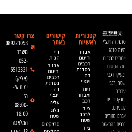
קטגוריות
קישורים
צרו קשר
ראשיות
באתר
סדנת דה וינצ'י
089221058
הינה סדנא
אבזור
דף
משרד
ייחודית לרכבים
ודיגום
הבית
052-
רכבים
אבזור
מכל הסוגים
בסדנת
5513331
ודיגום
ובעיקר רכבי
דה
רכבים
(אליק)
וינצ׳י
שטח, רכבי
בסדנת
ימים א'-
זיווד
דה
עבודה
ואבזור
וינצ׳י
ה'
וטרקטורונים
רכב
עלינו
08:00-
למיניהם.
ציוד
בלוג
18:00
לרכבי
אנחנו מזוודים
שטח
שטח
המלאכה
רכבים בהתאמה
פרויקטים
ציוד
המלצות
18, קרית