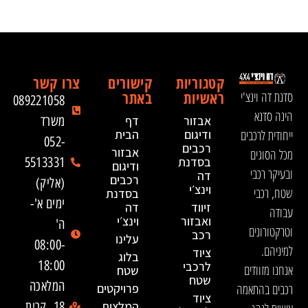
קטגוריות
קישורים
צרו קשר
ראשיות
באתר
סדנת דה וינצ'י
089221058
הינה סדנא
אבזור
דף
משרד
ייחודית לרכבים
ודיגום
הבית
052-
רכבים
אבזור
מכל הסוגים
בסדנת
5513331
ודיגום
ובעיקר רכבי
דה
רכבים
(אליק)
וינצ׳י
שטח, רכבי
בסדנת
ימים א'-
זיווד
דה
עבודה
ואבזור
וינצ׳י
ה'
וטרקטורונים
רכב
עלינו
08:00-
למיניהם.
ציוד
בלוג
18:00
לרכבי
אנחנו מזוודים
שטח
שטח
המלאכה
רכבים בהתאמה
פרויקטים
ציוד
המלצות
18, קרית