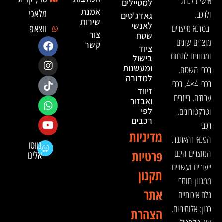
אישית לנהג
למטיילים
אמנת
ולרכב.
מלאכי
גאדג'טים
שירות
לאנשי
בסדנא מייצרים
ווצאפ
צור
שטח
מוצרים שונים
קשר
ציוד
ומגוונים לתחום
בישול
ומעשנות
רכבי השטח,
למדורה
רכבי 4×4, רכבי
זיווד
עבודה, רייזרים
ואבזור
וטרקטורונים,
לפי
רכבים
רכבי
מדיניות
הפנאי והאתגר.
נווטו
המוצרים הינם
פרטיות
אלינו
ייעודים ועשויים
תקנון
ממגוון חומרי
אתר
גלם איכותיים
כגון: אלומיניום,
הצהרת