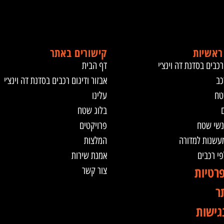
ראשיות
קישורים באתר
רכבים בסדנת דה וינצ׳י
דף הבית
כב
אבזור ודיגום רכבים בסדנת דה וינצ׳י
טח
עלינו
ם
בלוג שטח
נשי שטח
פרויקטים
מעשנות למדורה
המלצות
לפי רכבים
אמנת שירות
פרטיות
צור קשר
ר
גישות