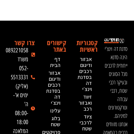
קטגוריות
קישורים
צרו קשר
ראשיות
באתר
סדנת דה וינצ'י
089221058
הינה סדנא
אבזור
דף
משרד
ייחודית לרכבים
ודיגום
הבית
052-
רכבים
אבזור
מכל הסוגים
בסדנת
5513331
ודיגום
ובעיקר רכבי
דה
רכבים
(אליק)
וינצ׳י
שטח, רכבי
בסדנת
ימים א'-
זיווד
דה
עבודה
ואבזור
וינצ׳י
ה'
וטרקטורונים
רכב
עלינו
08:00-
למיניהם.
ציוד
בלוג
18:00
לרכבי
אנחנו מזוודים
שטח
שטח
המלאכה
רכבים בהתאמה
פרויקטים