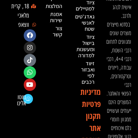
ציוד
המלצות
18, קרית
אישית לנהג
למטיילים
אמנת
ולרכב.
מלאכי
גאדג'טים
שירות
לאנשי
בסדנא מייצרים
ווצאפ
צור
שטח
מוצרים שונים
קשר
ציוד
ומגוונים לתחום
בישול
ומעשנות
רכבי השטח,
למדורה
רכבי 4×4, רכבי
זיווד
עבודה, רייזרים
ואבזור
וטרקטורונים,
לפי
רכבים
רכבי
מדיניות
הפנאי והאתגר.
נווטו
המוצרים הינם
פרטיות
אלינו
ייעודים ועשויים
תקנון
ממגוון חומרי
אתר
גלם איכותיים
כגון: אלומיניום,