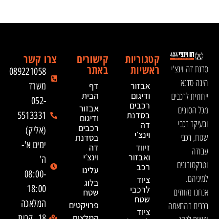
קטגוריות
קישורים
צרו קשר
ראשיות
באתר
סדנת דה וינצ'י
089221058
הינה סדנא
אבזור
דף
משרד
ייחודית לרכבים
ודיגום
הבית
052-
רכבים
אבזור
מכל הסוגים
בסדנת
5513331
ודיגום
ובעיקר רכבי
דה
רכבים
(אליק)
וינצ׳י
שטח, רכבי
בסדנת
ימים א'-
זיווד
דה
עבודה
ואבזור
וינצ׳י
ה'
וטרקטורונים
רכב
עלינו
08:00-
למיניהם.
ציוד
בלוג
18:00
לרכבי
אנחנו מזוודים
שטח
שטח
המלאכה
רכבים בהתאמה
פרויקטים
ציוד
המלצות
18, קרית