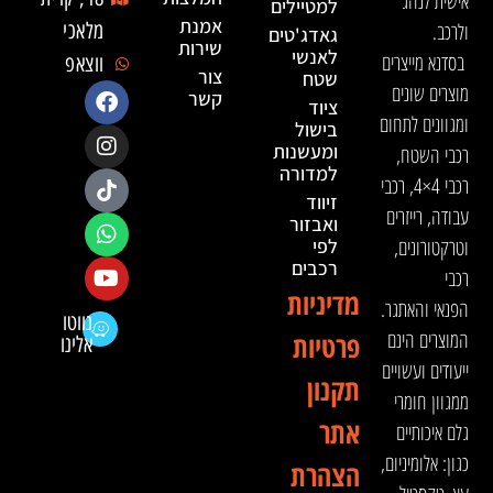
אישית לנהג
למטיילים
אמנת
ולרכב.
מלאכי
גאדג'טים
שירות
לאנשי
בסדנא מייצרים
ווצאפ
צור
שטח
מוצרים שונים
קשר
ציוד
ומגוונים לתחום
בישול
ומעשנות
רכבי השטח,
למדורה
רכבי 4×4, רכבי
זיווד
עבודה, רייזרים
ואבזור
וטרקטורונים,
לפי
רכבים
רכבי
מדיניות
הפנאי והאתגר.
נווטו
המוצרים הינם
פרטיות
אלינו
ייעודים ועשויים
תקנון
ממגוון חומרי
אתר
גלם איכותיים
כגון: אלומיניום,
הצהרת