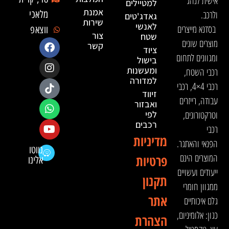
אישית לנהג
למטיילים
אמנת
ולרכב.
מלאכי
גאדג'טים
שירות
לאנשי
בסדנא מייצרים
ווצאפ
צור
שטח
מוצרים שונים
קשר
ציוד
ומגוונים לתחום
בישול
ומעשנות
רכבי השטח,
למדורה
רכבי 4×4, רכבי
זיווד
עבודה, רייזרים
ואבזור
וטרקטורונים,
לפי
רכבים
רכבי
מדיניות
הפנאי והאתגר.
נווטו
המוצרים הינם
פרטיות
אלינו
ייעודים ועשויים
תקנון
ממגוון חומרי
אתר
גלם איכותיים
כגון: אלומיניום,
הצהרת