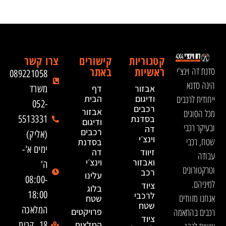
קטגוריות
קישורים
צרו קשר
ראשיות
באתר
סדנת דה וינצ'י
089221058
הינה סדנא
אבזור
דף
משרד
ייחודית לרכבים
ודיגום
הבית
052-
רכבים
אבזור
מכל הסוגים
בסדנת
5513331
ודיגום
ובעיקר רכבי
דה
רכבים
(אליק)
וינצ׳י
שטח, רכבי
בסדנת
ימים א'-
זיווד
דה
עבודה
ואבזור
וינצ׳י
ה'
וטרקטורונים
רכב
עלינו
08:00-
למיניהם.
ציוד
בלוג
18:00
לרכבי
אנחנו מזוודים
שטח
שטח
המלאכה
רכבים בהתאמה
פרויקטים
ציוד
המלצות
18, קרית