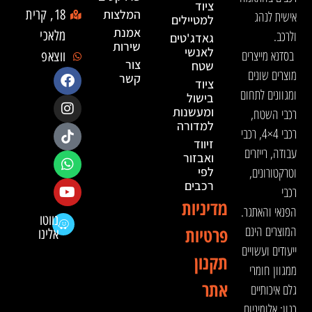
ציוד
המלצות
18, קרית
אישית לנהג
למטיילים
אמנת
ולרכב.
מלאכי
גאדג'טים
שירות
לאנשי
בסדנא מייצרים
ווצאפ
צור
שטח
מוצרים שונים
קשר
ציוד
ומגוונים לתחום
בישול
ומעשנות
רכבי השטח,
למדורה
רכבי 4×4, רכבי
זיווד
עבודה, רייזרים
ואבזור
וטרקטורונים,
לפי
רכבים
רכבי
מדיניות
הפנאי והאתגר.
נווטו
המוצרים הינם
פרטיות
אלינו
ייעודים ועשויים
תקנון
ממגוון חומרי
אתר
גלם איכותיים
כגון: אלומיניום,