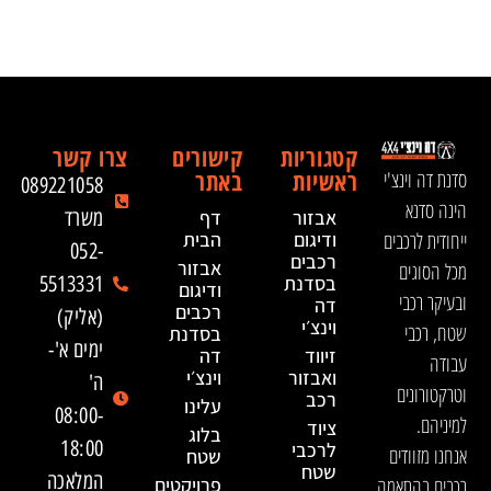
קטגוריות
קישורים
צרו קשר
ראשיות
באתר
סדנת דה וינצ'י
089221058
הינה סדנא
אבזור
דף
משרד
ייחודית לרכבים
ודיגום
הבית
052-
רכבים
אבזור
מכל הסוגים
בסדנת
5513331
ודיגום
ובעיקר רכבי
דה
רכבים
(אליק)
וינצ׳י
שטח, רכבי
בסדנת
ימים א'-
זיווד
דה
עבודה
ואבזור
וינצ׳י
ה'
וטרקטורונים
רכב
עלינו
08:00-
למיניהם.
ציוד
בלוג
18:00
לרכבי
אנחנו מזוודים
שטח
שטח
המלאכה
רכבים בהתאמה
פרויקטים