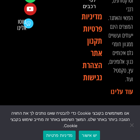
וטרקטורונים,
רכבים
רכבי
מדיניות
הפנאי והאתגר.
נווטו
המוצרים הינם
פרטיות
אלינו
ייעודים ועשויים
תקנון
ממגוון חומרי
אתר
גלם איכותיים
כגון: אלומיניום,
הצהרת
עץ, טקסטיל
נגישות
ועוד.
עוד עלינו
אנו משתמשים בקובצי Cookie כדי להבטיח שאנו נותנים לך את החוויה
© 2024 כל הזכויות שמורות לדה וינצ'י - הסדנא לאבזור
הטובה ביותר באתר שלנו. המשך השימוש באתר זה מחייב שימוש בקבצי
רכבי שטח
Cookie.
יש אישור
מדיניות פרטיות
0
₪
0.00