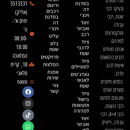
מכל הסוגים
בסדנת
5513331
ודיגום
ובעיקר רכבי
דה
רכבים
(אליק)
וינצ׳י
שטח, רכבי
בסדנת
ימים א'-
זיווד
דה
עבודה
ואבזור
וינצ׳י
ה'
וטרקטורונים
רכב
עלינו
08:00-
למיניהם.
ציוד
בלוג
18:00
לרכבי
אנחנו מזוודים
שטח
שטח
המלאכה
רכבים בהתאמה
פרויקטים
ציוד
המלצות
18, קרית
אישית לנהג
למטיילים
אמנת
ולרכב.
מלאכי
גאדג'טים
שירות
לאנשי
בסדנא מייצרים
ווצאפ
צור
שטח
מוצרים שונים
קשר
ציוד
ומגוונים לתחום
בישול
ומעשנות
רכבי השטח,
למדורה
רכבי 4×4, רכבי
זיווד
עבודה, רייזרים
ואבזור
לפי