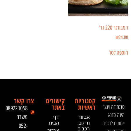
המבורגר 220 גר'
₪
24.00
הוספה לסל
קטגוריות
קישורים
צרו קשר
ראשיות
באתר
סדנת דה וינצ'י
089221058
הינה סדנא
אבזור
דף
משרד
ייחודית לרכבים
ודיגום
הבית
052-
רכבים
אבזור