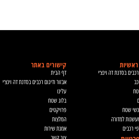
ראשיות
קישורים באתר
רכבים בסדנת דה וינצ׳י
דף הבית
כב
אבזור ודיגום רכבים בסדנת דה וינצ׳י
טח
עלינו
ם
בלוג שטח
נשי שטח
פרויקטים
מעשנות למדורה
המלצות
לפי רכבים
אמנת שירות
צור קשר