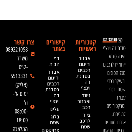
קטגוריות
קישורים
צרו קשר
ראשיות
באתר
סדנת דה וינצ'י
089221058
הינה סדנא
אבזור
דף
משרד
ייחודית לרכבים
ודיגום
הבית
052-
רכבים
אבזור
מכל הסוגים
בסדנת
5513331
ודיגום
ובעיקר רכבי
דה
רכבים
(אליק)
וינצ׳י
שטח, רכבי
בסדנת
ימים א'-
זיווד
דה
עבודה
ואבזור
וינצ׳י
ה'
וטרקטורונים
רכב
עלינו
08:00-
למיניהם.
ציוד
בלוג
18:00
לרכבי
אנחנו מזוודים
שטח
שטח
המלאכה
רכבים בהתאמה
פרויקטים