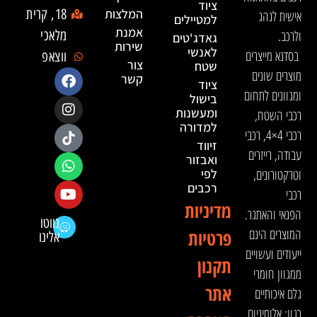
ציוד
המלצות
18, קרית
אישית לנהג
למטיילים
אמנת
ולרכב.
מלאכי
גאדג'טים
שירות
לאנשי
בסדנא מייצרים
ווצאפ
צור
שטח
מוצרים שונים
קשר
ציוד
ומגוונים לתחום
בישול
ומעשנות
רכבי השטח,
למדורה
רכבי 4×4, רכבי
זיווד
עבודה, רייזרים
ואבזור
וטרקטורונים,
לפי
רכבים
רכבי
מדיניות
הפנאי והאתגר.
נווטו
המוצרים הינם
פרטיות
אלינו
ייעודים ועשויים
תקנון
ממגוון חומרי
אתר
גלם איכותיים
כגון: אלומיניום,