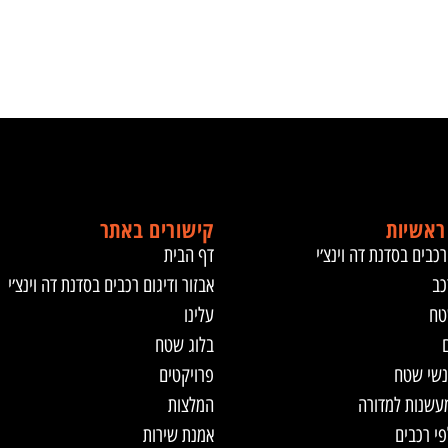
ראשיות
קישורים באתר
רכבים בסדנת דה וינצ׳י
דף הבית
כב
אבזור ודיגום רכבים בסדנת דה וינצ׳י
טח
עלינו
ם
בלוג שטח
נשי שטח
פרויקטים
מעשנות למדורה
המלצות
לפי רכבים
אמנת שירות