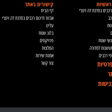
ראשיות
קישורים באתר
רכבים בסדנת דה וינצ׳י
דף הבית
כב
אבזור ודיגום רכבים בסדנת דה וינצ׳י
טח
עלינו
ם
בלוג שטח
נשי שטח
פרויקטים
מעשנות למדורה
המלצות
לפי רכבים
אמנת שירות
פרטיות
צור קשר
ר
גישות