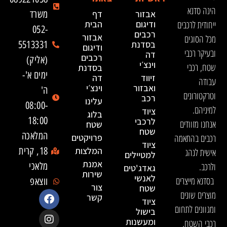
הינה סדנא
אבזור
דף
משרד
ייחודית לרכבים
ודיגום
הבית
052-
רכבים
אבזור
מכל הסוגים
בסדנת
5513331
ודיגום
ובעיקר רכבי
דה
רכבים
(אליק)
וינצ׳י
שטח, רכבי
בסדנת
ימים א'-
זיווד
דה
עבודה
ואבזור
וינצ׳י
ה'
וטרקטורונים
רכב
עלינו
08:00-
למיניהם.
ציוד
בלוג
18:00
לרכבי
אנחנו מזוודים
שטח
שטח
המלאכה
רכבים בהתאמה
פרויקטים
ציוד
המלצות
18, קרית
אישית לנהג
למטיילים
אמנת
ולרכב.
מלאכי
גאדג'טים
שירות
לאנשי
בסדנא מייצרים
ווצאפ
צור
שטח
מוצרים שונים
קשר
ציוד
ומגוונים לתחום
בישול
ומעשנות
רכבי השטח,