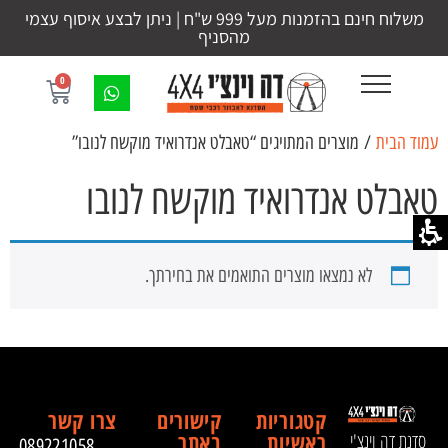
משלוח חינם בהזמנות מעל 999 ש"ח | ניתן לבצע איסוף עצמי
מהסניף
0
עמוד הבית
/ מוצרים המתויגים “טאבלט אנדרואיד מוקשח לנובו”
טאבלט אנדרואיד מוקשח לנובו
לא נמצאו מוצרים התואמים את בחירתך.
קטגוריות
קישורים
צרו קשר
ראשיות
באתר
סדנת דה וינצ'י
089221058