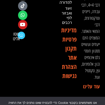
למדורה
רכבי 4×4, רכבי
זיווד
עבודה, רייזרים
ואבזור
וטרקטורונים,
לפי
רכבים
רכבי
מדיניות
הפנאי והאתגר.
נווטו
המוצרים הינם
פרטיות
אלינו
ייעודים ועשויים
תקנון
ממגוון חומרי
אתר
גלם איכותיים
כגון: אלומיניום,
הצהרת
עץ, טקסטיל
נגישות
ועוד.
עוד עלינו
אנו משתמשים בקובצי Cookie כדי להבטיח שאנו נותנים לך את החוויה