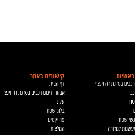
ראשיות
קישורים באתר
רכבים בסדנת דה וינצ׳י
דף הבית
כב
אבזור ודיגום רכבים בסדנת דה וינצ׳י
טח
עלינו
ם
בלוג שטח
נשי שטח
פרויקטים
מעשנות למדורה
המלצות