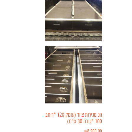
זוג מגירות ציוד (עומק 120 *רוחב
100 *גובה 30 ס"מ)
₪
8,900.00