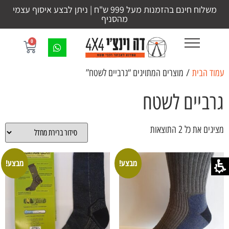
משלוח חינם בהזמנות מעל 999 ש"ח | ניתן לבצע איסוף עצמי
מהסניף
0
עמוד הבית
/ מוצרים המתויגים “גרביים לשטח”
גרביים לשטח
מציגים את כל ⁦2⁩ התוצאות
מבצע!
מבצע!