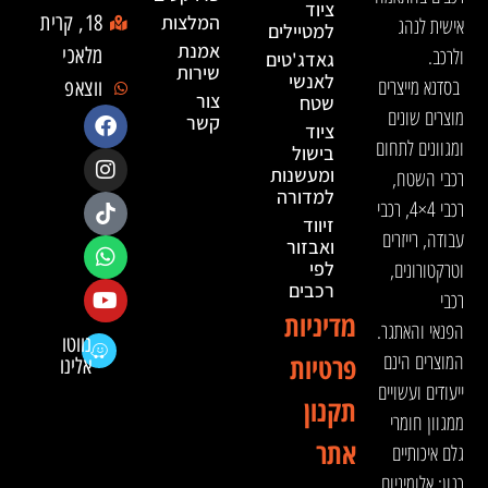
ציוד
המלצות
18, קרית
אישית לנהג
למטיילים
אמנת
ולרכב.
מלאכי
גאדג'טים
שירות
לאנשי
בסדנא מייצרים
ווצאפ
צור
שטח
מוצרים שונים
קשר
ציוד
ומגוונים לתחום
בישול
ומעשנות
רכבי השטח,
למדורה
רכבי 4×4, רכבי
זיווד
עבודה, רייזרים
ואבזור
וטרקטורונים,
לפי
רכבים
רכבי
מדיניות
הפנאי והאתגר.
נווטו
המוצרים הינם
פרטיות
אלינו
ייעודים ועשויים
תקנון
ממגוון חומרי
אתר
גלם איכותיים
כגון: אלומיניום,