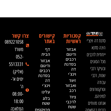
קטגוריות
קישורים
צרו קשר
ראשיות
באתר
סדנת דה וינצ'י
089221058
הינה סדנא
אבזור
דף
משרד
ייחודית לרכבים
ודיגום
הבית
052-
רכבים
אבזור
מכל הסוגים
בסדנת
5513331
ודיגום
ובעיקר רכבי
דה
רכבים
(אליק)
וינצ׳י
שטח, רכבי
בסדנת
ימים א'-
זיווד
דה
עבודה
ואבזור
וינצ׳י
ה'
וטרקטורונים
רכב
עלינו
08:00-
למיניהם.
ציוד
בלוג
18:00
לרכבי
אנחנו מזוודים
שטח
שטח
המלאכה
רכבים בהתאמה
פרויקטים