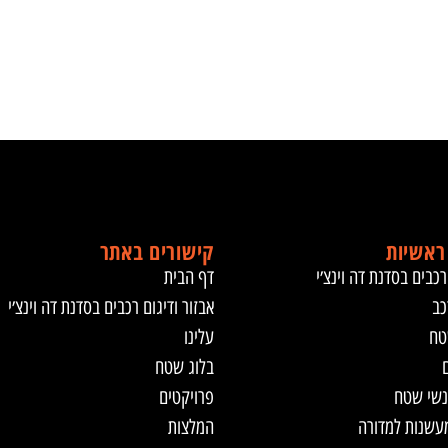
ראשיות
קישורים באתר
רכבים בסדנת דה וינצ׳י
דף הבית
כב
אבזור ודיגום רכבים בסדנת דה וינצ׳י
טח
עלינו
ם
בלוג שטח
נשי שטח
פרויקטים
מעשנות למדורה
המלצות