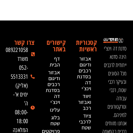
קטגוריות
קישורים
צרו קשר
ראשיות
באתר
סדנת דה וינצ'י
089221058
הינה סדנא
אבזור
דף
משרד
ייחודית לרכבים
ודיגום
הבית
052-
רכבים
אבזור
מכל הסוגים
בסדנת
5513331
ודיגום
ובעיקר רכבי
דה
רכבים
(אליק)
וינצ׳י
שטח, רכבי
בסדנת
ימים א'-
זיווד
דה
עבודה
ואבזור
וינצ׳י
ה'
וטרקטורונים
רכב
עלינו
08:00-
למיניהם.
ציוד
בלוג
18:00
לרכבי
אנחנו מזוודים
שטח
שטח
המלאכה
רכבים בהתאמה
פרויקטים