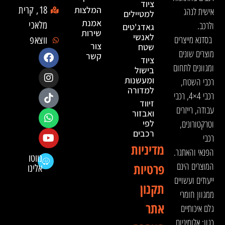
ציוד
המלצות
18, קרית
אישית לנהג
למטיילים
אמנת
ולרכב.
מלאכי
גאדג'טים
שירות
לאנשי
בסדנא מייצרים
ווצאפ
צור
שטח
מוצרים שונים
קשר
ציוד
ומגוונים לתחום
בישול
ומעשנות
רכבי השטח,
למדורה
רכבי 4×4, רכבי
זיווד
עבודה, רייזרים
ואבזור
וטרקטורונים,
לפי
רכבים
רכבי
מדיניות
הפנאי והאתגר.
נווטו
המוצרים הינם
פרטיות
אלינו
ייעודים ועשויים
תקנון
ממגוון חומרי
אתר
גלם איכותיים
כגון: אלומיניום,