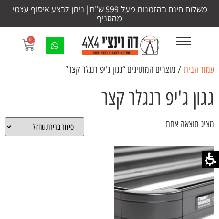
משלוח חינם בהזמנות מעל 999 ש"ח | ניתן לבצע איסוף עצמי
מהסניף
0
עמוד הבית
/ מוצרים המתויגים “גגון ג'יפ רנגלר קצר”
גגון ג'יפ רנגלר קצר
מציג תוצאה אחת