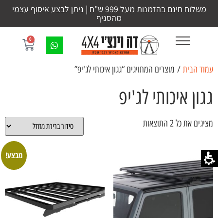
משלוח חינם בהזמנות מעל 999 ש"ח | ניתן לבצע איסוף עצמי
מהסניף
0
עמוד הבית
/ מוצרים המתויגים “גגון איכותי לג'יפ”
גגון איכותי לג'יפ
מציגים את כל ⁦2⁩ התוצאות
מבצע!