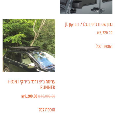
גגון שטוח ג'יפ רנגלר/ רוביקון JL
₪
3,320.00
הוספה לסל
עריסה ג'יפ גרנד צ'ירוקי FRONT
RUNNER
₪
9,200.00
₪
10,000.00
הוספה לסל