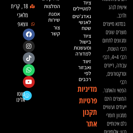
ציוד
המלצות
18, קרית
אישית לנהג
למטיילים
אמנת
ולרכב.
מלאכי
גאדג'טים
שירות
לאנשי
בסדנא מייצרים
ווצאפ
צור
שטח
מוצרים שונים
קשר
ציוד
ומגוונים לתחום
בישול
ומעשנות
רכבי השטח,
למדורה
רכבי 4×4, רכבי
זיווד
עבודה, רייזרים
ואבזור
וטרקטורונים,
לפי
רכבים
רכבי
מדיניות
הפנאי והאתגר.
נווטו
המוצרים הינם
פרטיות
אלינו
ייעודים ועשויים
תקנון
ממגוון חומרי
אתר
גלם איכותיים
כגון: אלומיניום,