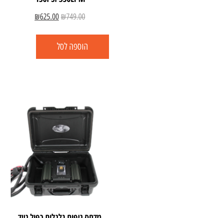
₪
625.00
₪
749.00
הוספה לסל
מדחס ניפוח גלגלים כפול נייד