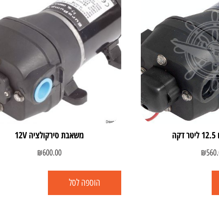
קה
משאבת סירקולציה 12V
₪
600.00
₪
560.
הוספה לסל