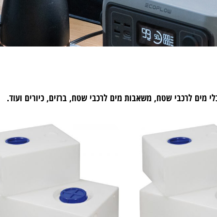
לי מים לרכבי שטח, משאבות מים לרכבי שטח, ברזים, כיורים ועוד.