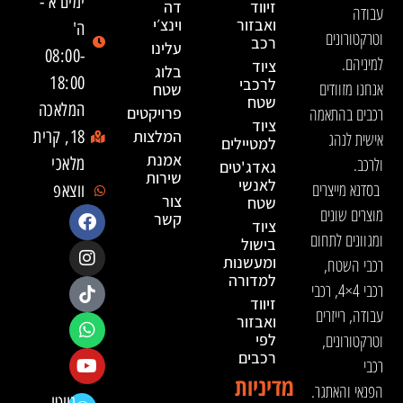
ימים א'-
זיווד
דה
עבודה
ואבזור
וינצ׳י
ה'
וטרקטורונים
רכב
עלינו
08:00-
למיניהם.
ציוד
בלוג
18:00
לרכבי
אנחנו מזוודים
שטח
שטח
המלאכה
רכבים בהתאמה
פרויקטים
ציוד
המלצות
18, קרית
אישית לנהג
למטיילים
אמנת
ולרכב.
מלאכי
גאדג'טים
שירות
לאנשי
בסדנא מייצרים
ווצאפ
צור
שטח
מוצרים שונים
קשר
ציוד
ומגוונים לתחום
בישול
ומעשנות
רכבי השטח,
למדורה
רכבי 4×4, רכבי
זיווד
עבודה, רייזרים
ואבזור
וטרקטורונים,
לפי
רכבים
רכבי
מדיניות
הפנאי והאתגר.
נווטו