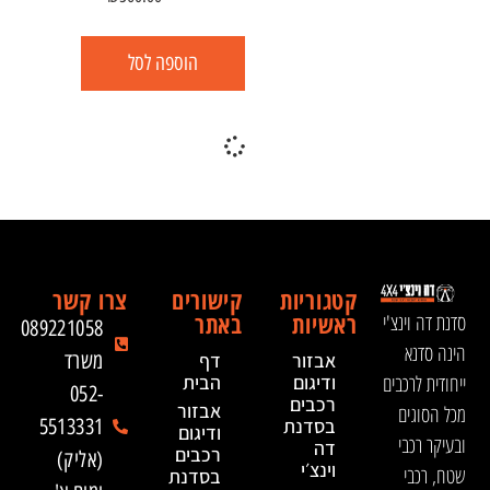
הוספה לסל
קטגוריות
קישורים
צרו קשר
ראשיות
באתר
סדנת דה וינצ'י
089221058
הינה סדנא
אבזור
דף
משרד
ייחודית לרכבים
ודיגום
הבית
052-
רכבים
אבזור
מכל הסוגים
בסדנת
5513331
ודיגום
ובעיקר רכבי
דה
רכבים
(אליק)
וינצ׳י
שטח, רכבי
בסדנת