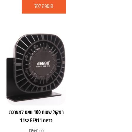
הוספה לסל
רמקול שטוח 100 וואט למערכת
כריזה 11Ω EE911
₪
560.00