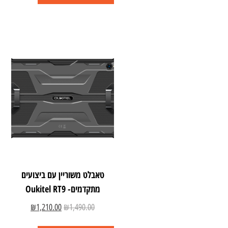
טאבלט משוריין עם ביצועים
מתקדמים- Oukitel RT9
₪
1,210.00
₪
1,490.00