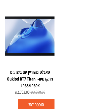
טאבלט משוריין עם ביצועים
מתקדמים- Oukitel RT7 Titan
IP68/IP69K
₪
2,703.00
₪
3,298.00
הוספה לסל