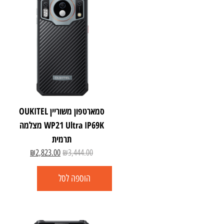
סמארטפון משוריין OUKITEL
WP21 Ultra IP69K מצלמה
תרמית
₪
2,823.00
₪
3,444.00
הוספה לסל