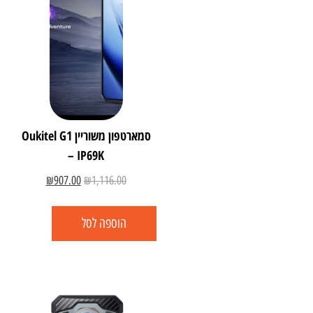
סמארטפון משוריין Oukitel G1
IP69K –
₪
907.00
₪
1,116.00
הוספה לסל