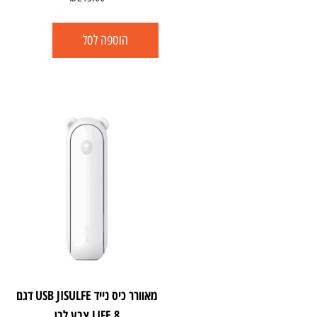
הוספה לסל
מאוורר כיס נייד USB JISULFE דגם
LIFE 8 צבע לבן