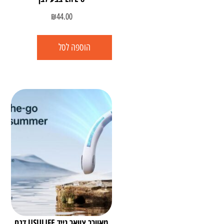
₪
44.00
הוספה לסל
מאוורר צוואר נייד JISULIFE דגם