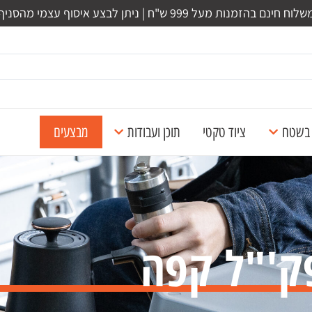
לוח חינם בהזמנות מעל 999 ש"ח | ניתן לבצע איסוף עצמי מהסניף
ל בשטח
ציוד טקטי
תוכן ועבודות
מבצעים
ק'"ל קפה