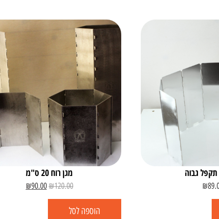
 תקפל גבוה
מגן רוח 20 ס"מ
₪
90.00
₪
120.00
₪
89.
הוספה לסל