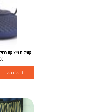
קומקום מיציקת ברזל קומקום .25
00
הוספה לסל