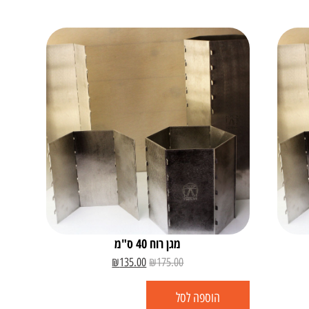
מגן רוח 40 ס"מ
₪
135.00
₪
175.00
הוספה לסל