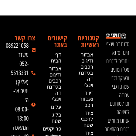
קטגוריות
קישורים
צרו קשר
ראשיות
באתר
סדנת דה וינצ'י
089221058
הינה סדנא
אבזור
דף
משרד
ייחודית לרכבים
ודיגום
הבית
052-
רכבים
אבזור
מכל הסוגים
בסדנת
5513331
ודיגום
ובעיקר רכבי
דה
רכבים
(אליק)
וינצ׳י
שטח, רכבי
בסדנת
ימים א'-
זיווד
דה
עבודה
ואבזור
וינצ׳י
ה'
וטרקטורונים
רכב
עלינו
08:00-
למיניהם.
ציוד
בלוג
18:00
לרכבי
אנחנו מזוודים
שטח
שטח
המלאכה
רכבים בהתאמה
פרויקטים
ציוד