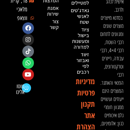
המלצות
18, קרית
אישית לנהג
למטיילים
אמנת
ולרכב.
מלאכי
גאדג'טים
שירות
לאנשי
בסדנא מייצרים
ווצאפ
צור
שטח
מוצרים שונים
קשר
ציוד
ומגוונים לתחום
בישול
ומעשנות
רכבי השטח,
למדורה
רכבי 4×4, רכבי
זיווד
עבודה, רייזרים
ואבזור
וטרקטורונים,
לפי
רכבים
רכבי
מדיניות
הפנאי והאתגר.
נווטו
המוצרים הינם
פרטיות
אלינו
ייעודים ועשויים
תקנון
ממגוון חומרי
אתר
גלם איכותיים
כגון: אלומיניום,
הצהרת