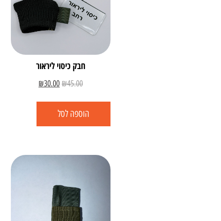
חבק כיסוי ליראור
₪
30.00
₪
45.00
הוספה לסל