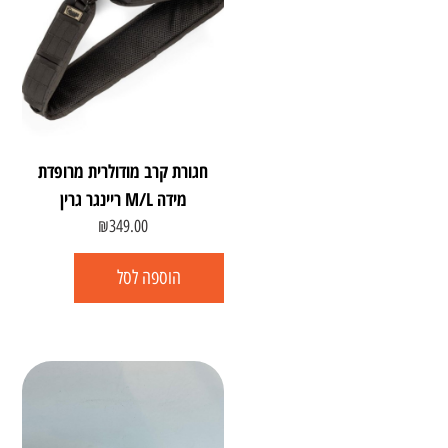
חגורת קרב מודולרית מרופדת
מידה M/L ריינגר גרין
₪
349.00
הוספה לסל