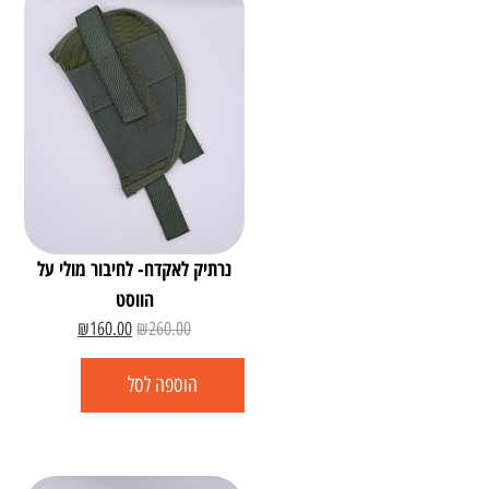
נרתיק לאקדח- לחיבור מולי על
הווסט
₪
160.00
₪
260.00
הוספה לסל