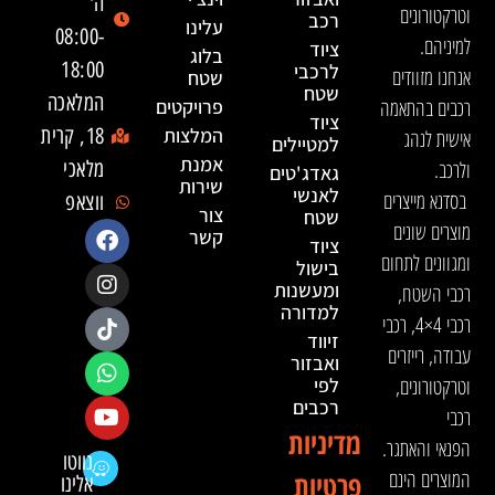
ה'
וטרקטורונים
רכב
עלינו
08:00-
למיניהם.
ציוד
בלוג
18:00
לרכבי
אנחנו מזוודים
שטח
שטח
המלאכה
רכבים בהתאמה
פרויקטים
ציוד
המלצות
18, קרית
אישית לנהג
למטיילים
אמנת
ולרכב.
מלאכי
גאדג'טים
שירות
לאנשי
בסדנא מייצרים
ווצאפ
צור
שטח
מוצרים שונים
קשר
ציוד
ומגוונים לתחום
בישול
ומעשנות
רכבי השטח,
למדורה
רכבי 4×4, רכבי
זיווד
עבודה, רייזרים
ואבזור
וטרקטורונים,
לפי
רכבים
רכבי
מדיניות
הפנאי והאתגר.
נווטו
המוצרים הינם
פרטיות
אלינו