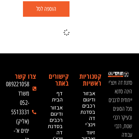
הוספה לסל
קטגוריות
קישורים
צרו קשר
ראשיות
באתר
סדנת דה וינצ'י
089221058
הינה סדנא
אבזור
דף
משרד
ייחודית לרכבים
ודיגום
הבית
052-
רכבים
אבזור
מכל הסוגים
בסדנת
5513331
ודיגום
ובעיקר רכבי
דה
רכבים
(אליק)
וינצ׳י
שטח, רכבי
בסדנת
ימים א'-
זיווד
דה
עבודה
ואבזור
וינצ׳י