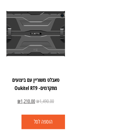
טאבלט משוריין עם ביצועים
מתקדמים- Oukitel RT9
₪
1,210.00
₪
1,490.00
הוספה לסל