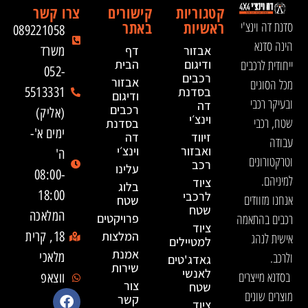
קטגוריות
קישורים
צרו קשר
ראשיות
באתר
סדנת דה וינצ'י
089221058
הינה סדנא
אבזור
דף
משרד
ייחודית לרכבים
ודיגום
הבית
052-
רכבים
אבזור
מכל הסוגים
בסדנת
5513331
ודיגום
ובעיקר רכבי
דה
רכבים
(אליק)
וינצ׳י
שטח, רכבי
בסדנת
ימים א'-
זיווד
דה
עבודה
ואבזור
וינצ׳י
ה'
וטרקטורונים
רכב
עלינו
08:00-
למיניהם.
ציוד
בלוג
18:00
לרכבי
אנחנו מזוודים
שטח
שטח
המלאכה
רכבים בהתאמה
פרויקטים
ציוד
המלצות
18, קרית
אישית לנהג
למטיילים
אמנת
ולרכב.
מלאכי
גאדג'טים
שירות
לאנשי
בסדנא מייצרים
ווצאפ
צור
שטח
מוצרים שונים
קשר
ציוד