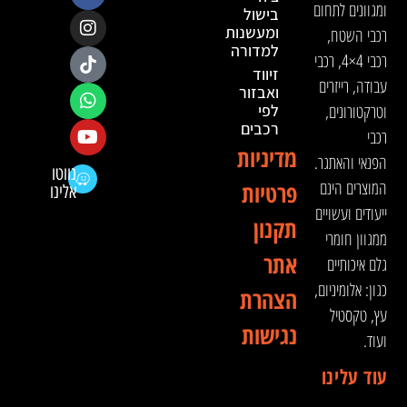
ומגוונים לתחום
בישול
ומעשנות
רכבי השטח,
למדורה
רכבי 4×4, רכבי
זיווד
עבודה, רייזרים
ואבזור
וטרקטורונים,
לפי
רכבים
רכבי
מדיניות
הפנאי והאתגר.
נווטו
המוצרים הינם
פרטיות
אלינו
ייעודים ועשויים
תקנון
ממגוון חומרי
אתר
גלם איכותיים
כגון: אלומיניום,
הצהרת
עץ, טקסטיל
נגישות
ועוד.
עוד עלינו