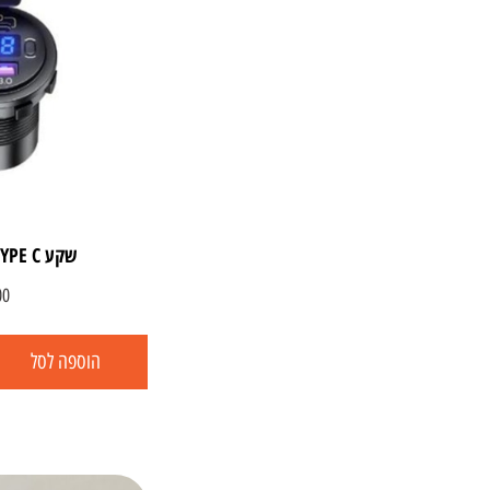
שקע USB TYPE C לרכב PD
00
הוספה לסל