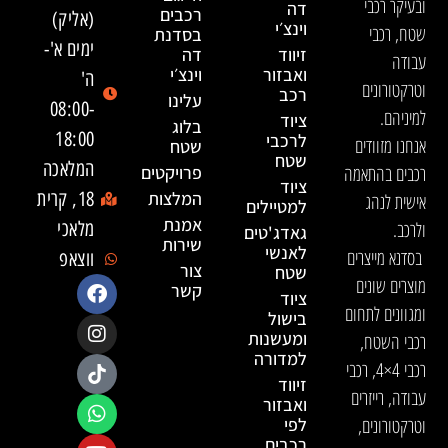
ובעיקר רכבי
דה
רכבים
(אליק)
וינצ׳י
שטח, רכבי
בסדנת
ימים א'-
זיווד
דה
עבודה
ואבזור
וינצ׳י
ה'
וטרקטורונים
רכב
עלינו
08:00-
למיניהם.
ציוד
בלוג
18:00
לרכבי
אנחנו מזוודים
שטח
שטח
המלאכה
רכבים בהתאמה
פרויקטים
ציוד
המלצות
18, קרית
אישית לנהג
למטיילים
אמנת
ולרכב.
מלאכי
גאדג'טים
שירות
לאנשי
בסדנא מייצרים
ווצאפ
צור
שטח
מוצרים שונים
קשר
ציוד
ומגוונים לתחום
בישול
ומעשנות
רכבי השטח,
למדורה
רכבי 4×4, רכבי
זיווד
עבודה, רייזרים
ואבזור
וטרקטורונים,
לפי
רכבים