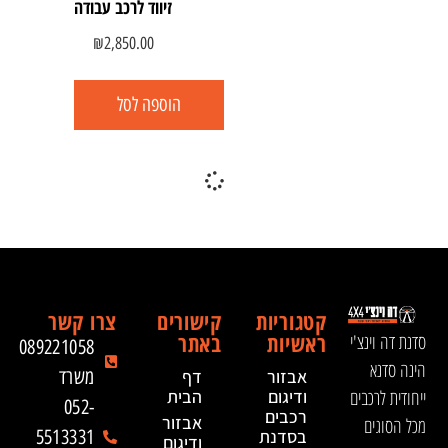
זיווד לרכב עבודה
₪
2,850.00
הוספה לסל
קטגוריות
קישורים
צרו קשר
ראשיות
באתר
סדנת דה וינצ'י
089221058
הינה סדנא
אבזור
דף
משרד
ייחודית לרכבים
ודיגום
הבית
052-
רכבים
אבזור
מכל הסוגים
בסדנת
5513331
ודיגום