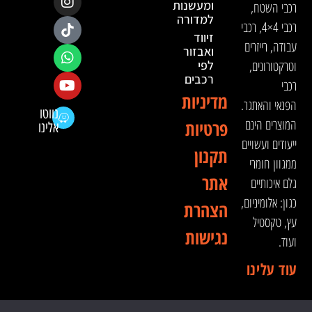
ומעשנות
רכבי השטח,
למדורה
רכבי 4×4, רכבי
זיווד
עבודה, רייזרים
ואבזור
וטרקטורונים,
לפי
רכבים
רכבי
מדיניות
הפנאי והאתגר.
נווטו
המוצרים הינם
פרטיות
אלינו
ייעודים ועשויים
תקנון
ממגוון חומרי
אתר
גלם איכותיים
כגון: אלומיניום,
הצהרת
עץ, טקסטיל
נגישות
ועוד.
עוד עלינו