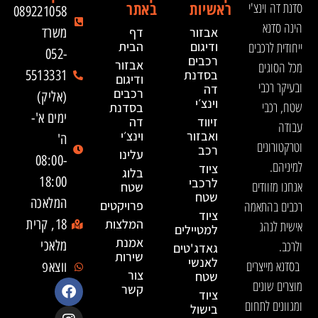
ראשיות
באתר
סדנת דה וינצ'י
089221058
הינה סדנא
אבזור
דף
משרד
ייחודית לרכבים
ודיגום
הבית
052-
רכבים
אבזור
מכל הסוגים
בסדנת
5513331
ודיגום
ובעיקר רכבי
דה
רכבים
(אליק)
וינצ׳י
שטח, רכבי
בסדנת
ימים א'-
זיווד
דה
עבודה
ואבזור
וינצ׳י
ה'
וטרקטורונים
רכב
עלינו
08:00-
למיניהם.
ציוד
בלוג
18:00
לרכבי
אנחנו מזוודים
שטח
שטח
המלאכה
רכבים בהתאמה
פרויקטים
ציוד
המלצות
18, קרית
אישית לנהג
למטיילים
אמנת
ולרכב.
מלאכי
גאדג'טים
שירות
לאנשי
בסדנא מייצרים
ווצאפ
צור
שטח
מוצרים שונים
קשר
ציוד
ומגוונים לתחום
בישול