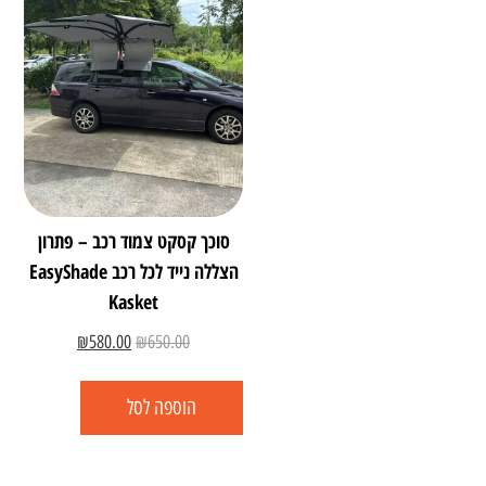
סוכך קסקט צמוד רכב – פתרון
הצללה נייד לכל רכב EasyShade
Kasket
₪
580.00
₪
650.00
הוספה לסל