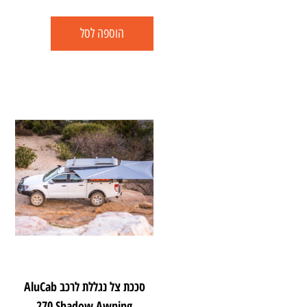
הוספה לסל
סככת צל נגללת לרכב AluCab
270 Shadow Awning