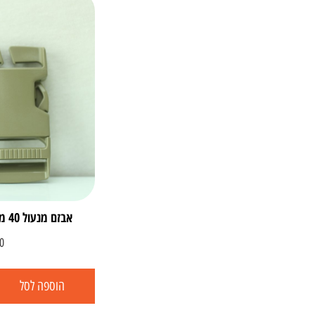
אבזם מנעול 40 ממ מודולארי זכר נקבה
0
הוספה לסל