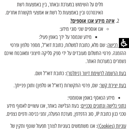
חלים על השימוש במערכת ובאתר, בין באמצעות רשת
האינטרנט ובין באמצעות כל רשת או אמצעי תקשורת אחרים.
איזה מידע אנו אוספים?
אנו אוספים שני סוגי מידע:
מידע שנמסר על ידך באופן פעיל:
בעת רכישה
: שם מלא, כתובת למשלוח, כתובת דוא"ל, מספר טלפון ופרטי
ההזמנה. פרטי התשלום מעובדים על ידי ספק סליקה חיצוני ומאובטח ואינם
נשמרים במערכות האתר.
בעת הרשמה לרשימת דיוור (ניוזלטר)
: כתובת דוא"ל ושם.
בעת יצירת קשר
: שם, פרטי התקשרות (דוא"ל או טלפון) ותוכן פנייתך.
מידע הנאסף באופן אוטומטי:
נתוני גלישה ונתונים טכניים
: בעת הגלישה באתר, אנו עשויים לאסוף מידע
טכני כגון כתובת IP, סוג הדפדפן, מערכת הפעלה, זמני כניסה ודפים נצפים.
עוגיות (
Cookies
)
: אנו משתמשים בעוגיות לצורך תפעול שוטף ותקין של