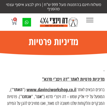
משלוח חינם בהזמנות מעל 999 ש"ח | ניתן לבצע איסוף עצמי
מהסניף
0
מדיניות פרטיות
מדיניות פרטיות לאתר "דה וינצ'י סדנא"
www.davinciworkshop.co.il
האתר
ברוכים הבאים לאתר
("
"),
אנו
אנחנו
המופעל על ידי אליק שמש – דה וינצ'י סדנא ("
", "
"). פרטיות
המבקרים והלקוחות שלנו חשובה לנו מאוד, ואנו מחויבים להגן על המידע