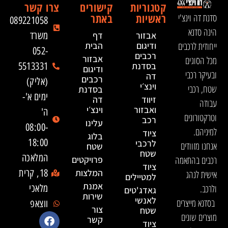
קטגוריות
קישורים
צרו קשר
ראשיות
באתר
סדנת דה וינצ'י
089221058
הינה סדנא
אבזור
דף
משרד
ייחודית לרכבים
ודיגום
הבית
052-
רכבים
אבזור
מכל הסוגים
בסדנת
5513331
ודיגום
ובעיקר רכבי
דה
רכבים
(אליק)
וינצ׳י
שטח, רכבי
בסדנת
ימים א'-
זיווד
דה
עבודה
ואבזור
וינצ׳י
ה'
וטרקטורונים
רכב
עלינו
08:00-
למיניהם.
ציוד
בלוג
18:00
לרכבי
אנחנו מזוודים
שטח
שטח
המלאכה
רכבים בהתאמה
פרויקטים
ציוד
המלצות
18, קרית
אישית לנהג
למטיילים
אמנת
ולרכב.
מלאכי
גאדג'טים
שירות
לאנשי
בסדנא מייצרים
ווצאפ
צור
שטח
מוצרים שונים
קשר
ציוד