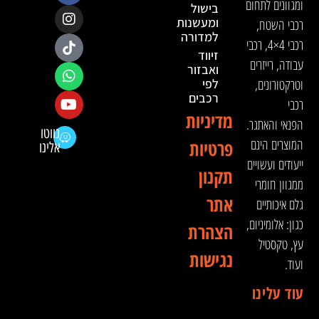
ומגוונים לתחום
בישול
ומעשנות
רכבי השטח,
למדורה
רכבי 4×4, רכבי
זיווד
עבודה, רייזרים
ואבזור
וטרקטורונים,
לפי
רכבים
רכבי
מדיניות
הפנאי והאתגר.
נווטו
המוצרים הינם
פרטיות
אלינו
ייעודים ועשויים
תקנון
ממגוון חומרי
אתר
גלם איכותיים
כגון: אלומיניום,
הצהרת
עץ, טקסטיל
נגישות
ועוד.
עוד עלינו