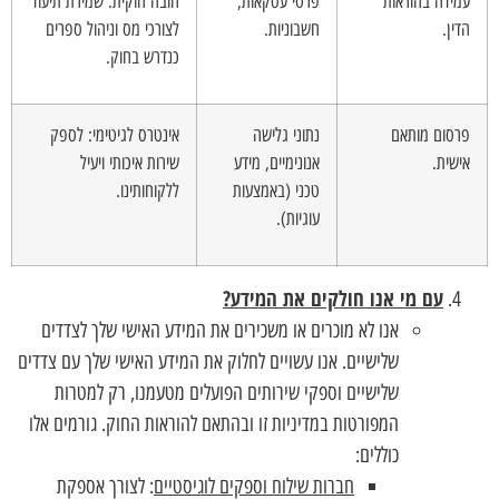
עמידה בהוראות
פרטי עסקאות,
חובה חוקית: שמירת תיעוד
הדין.
חשבוניות.
לצורכי מס וניהול ספרים
כנדרש בחוק.
פרסום מותאם
נתוני גלישה
אינטרס לגיטימי: לספק
אישית.
אנונימיים, מידע
שירות איכותי ויעיל
טכני (באמצעות
ללקוחותינו.
עוגיות).
עם מי אנו חולקים את המידע?
אנו לא מוכרים או משכירים את המידע האישי שלך לצדדים
שלישיים. אנו עשויים לחלוק את המידע האישי שלך עם צדדים
שלישיים וספקי שירותים הפועלים מטעמנו, רק למטרות
המפורטות במדיניות זו ובהתאם להוראות החוק. גורמים אלו
כוללים:
חברות שילוח וספקים לוגיסטיים
: לצורך אספקת