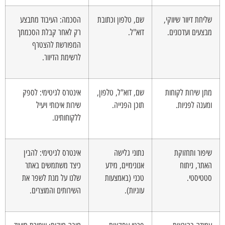
שליחת דיוור שיווקי,
שם, טלפון וכתובת
הסכמה: העיבוד מתבצע
מבצעים ועדכונים.
דוא"ל.
רק לאחר קבלת הסכמתך
המפורשת להצטרף
לרשימת הדיוור.
מתן שירות לקוחות
שם, דוא"ל, טלפון,
אינטרס לגיטימי: לספק
ומענה לפניות.
תוכן הפנייה.
שירות איכותי ויעיל
ללקוחותינו.
שיפור ותחזוקת
נתוני גלישה
אינטרס לגיטימי: להבין
האתר, ניתוח
אנונימיים, מידע
כיצד משתמשים באתר
סטטיסטי.
טכני (באמצעות
שלנו על מנת לשפר את
עוגיות).
השירותים והמוצרים.