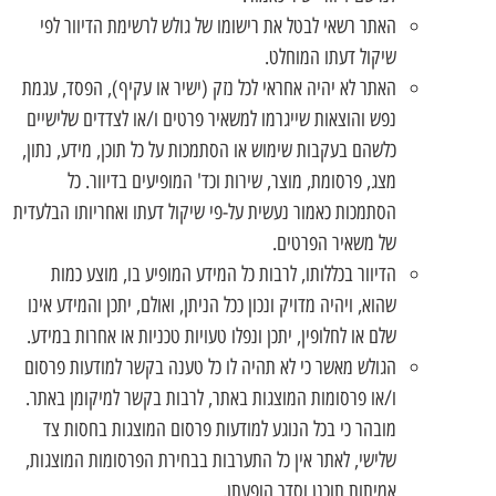
האתר רשאי לבטל את רישומו של גולש לרשימת הדיוור לפי
שיקול דעתו המוחלט.
האתר לא יהיה אחראי לכל נזק (ישיר או עקיף), הפסד, עגמת
נפש והוצאות שייגרמו למשאיר פרטים ו/או לצדדים שלישיים
כלשהם בעקבות שימוש או הסתמכות על כל תוכן, מידע, נתון,
מצג, פרסומת, מוצר, שירות וכד' המופיעים בדיוור. כל
הסתמכות כאמור נעשית על-פי שיקול דעתו ואחריותו הבלעדית
של משאיר הפרטים.
הדיוור בכללותו, לרבות כל המידע המופיע בו, מוצע כמות
שהוא, ויהיה מדויק ונכון ככל הניתן, ואולם, יתכן והמידע אינו
שלם או לחלופין, יתכן ונפלו טעויות טכניות או אחרות במידע.
הגולש מאשר כי לא תהיה לו כל טענה בקשר למודעות פרסום
ו/או פרסומות המוצגות באתר, לרבות בקשר למיקומן באתר.
מובהר כי בכל הנוגע למודעות פרסום המוצגות בחסות צד
שלישי, לאתר אין כל התערבות בבחירת הפרסומות המוצגות,
אמיתות תוכנן וסדר הופעתן.