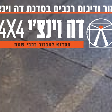
ור ודיגום רכבים בסדנת דה וינצ